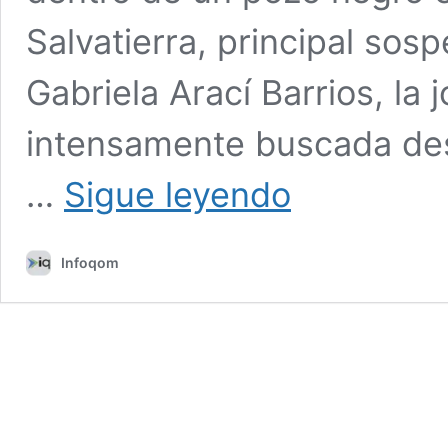
Salvatierra, principal sos
Gabriela Arací Barrios, la
intensamente buscada des
Tensión
…
Sigue leyendo
en
Avia
Terai:
Infoqom
vecinos
intentaron
atacar
la
comisaría
tras
el
hallazgo
del