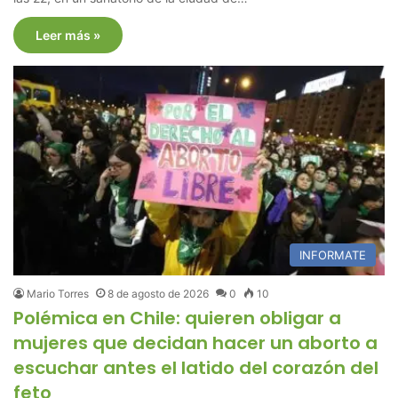
Leer más »
INFORMATE
Mario Torres
8 de agosto de 2026
0
10
Polémica en Chile: quieren obligar a
mujeres que decidan hacer un aborto a
escuchar antes el latido del corazón del
feto