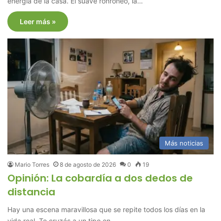
energía de la casa. El suave ronroneo, la…
Leer más »
Más noticias
Mario Torres
8 de agosto de 2026
0
19
Opinión: La cobardía a dos dedos de
distancia
Hay una escena maravillosa que se repite todos los días en la
vida real. Te cruzás a un tipo en…