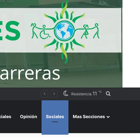
℃
11
Buscar por
Argentino 2026»
Resistencia
ciales
Opinión
Sociales
Mas Secciones