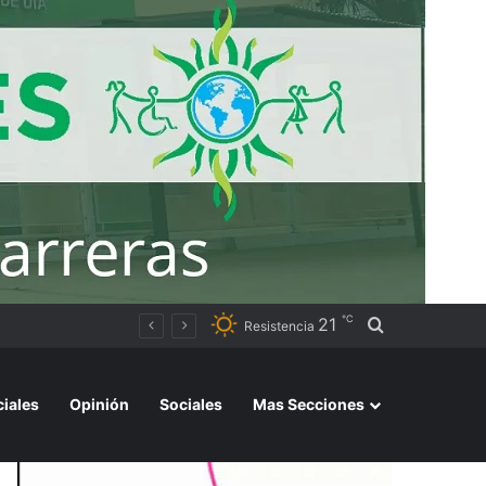
℃
21
Buscar por
Resistencia
ciales
Opinión
Sociales
Mas Secciones