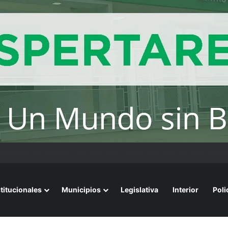
ios avalados por la ciencia de convivir con gatos
stitucionales
Municipios
Legislativa
Interior
Poli