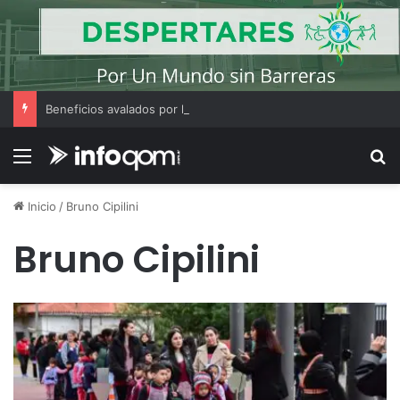
Beneficios avalados por la ciencia de convivir con gatos
Menú
B
Inicio
/
Bruno Cipilini
Bruno Cipilini