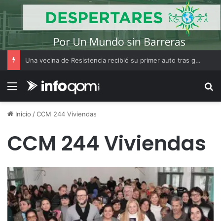
Una vecina de Resistencia recibió su primer auto tras ganar el Volkswagen Tera 0 km del Bono Bienal
Menú
B
Inicio
/
CCM 244 Viviendas
CCM 244 Viviendas