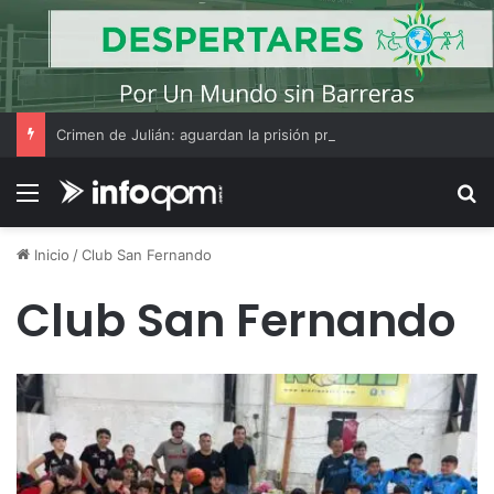
Crimen de Julián: aguardan la prisión preventiva de Victoria Cantero y la querella incorpora a un nuevo abogado
Menú
B
Inicio
/
Club San Fernando
Club San Fernando