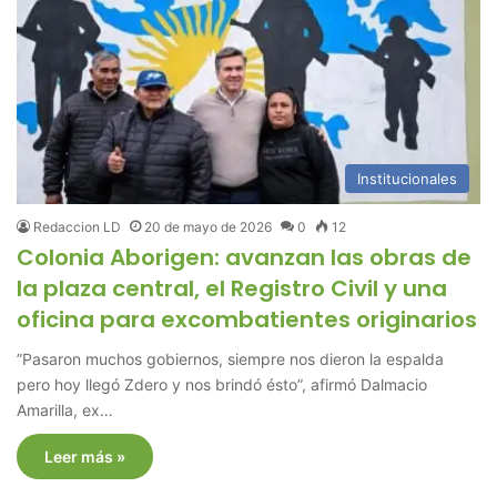
Institucionales
Redaccion LD
20 de mayo de 2026
0
12
Colonia Aborigen: avanzan las obras de
la plaza central, el Registro Civil y una
oficina para excombatientes originarios
”Pasaron muchos gobiernos, siempre nos dieron la espalda
pero hoy llegó Zdero y nos brindó ésto”, afirmó Dalmacio
Amarilla, ex…
Leer más »