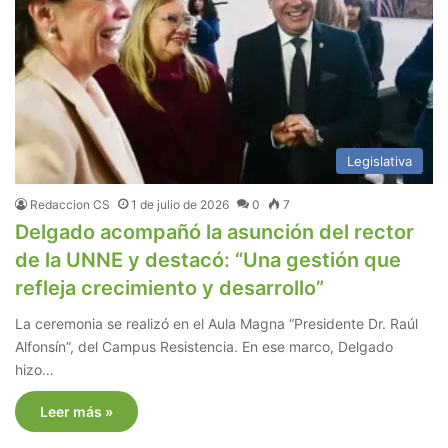
Legislativa
Redaccion CS
1 de julio de 2026
0
7
Delgado acompañó la asunción del rector
de la UNNE y destacó: “Una gestión que
refleja crecimiento y desarrollo”
La ceremonia se realizó en el Aula Magna “Presidente Dr. Raúl
Alfonsín”, del Campus Resistencia. En ese marco, Delgado
hizo…
Leer más »