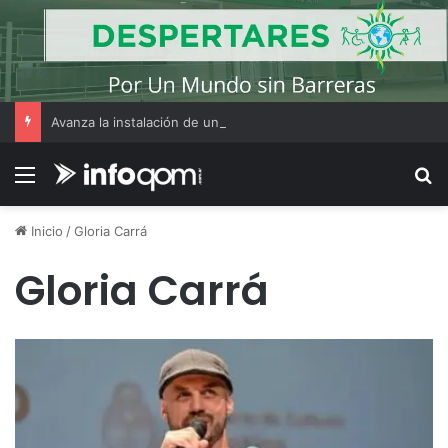
Avanza la instalación de un nuevo puesto policial en el ex Campo Zampa para reforzar la seguridad en la zona sur de Resistencia
Menú
B
Inicio
/
Gloria Carrá
Gloria Carrá