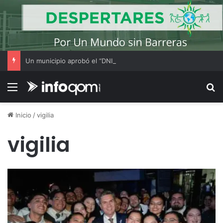
Un municipio aprobó el “DNI” para perros y gatos: habrá multas para quienes no los registren
Menú
B
Inicio
/
vigilia
vigilia