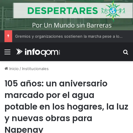
Gremios y organizaciones sostienen la marcha pese a los cambios en la Ley de Tierras
Menú
B
Inicio
/
Institucionales
105 años: un aniversario
marcado por el agua
potable en los hogares, la luz
y nuevas obras para
Napenay