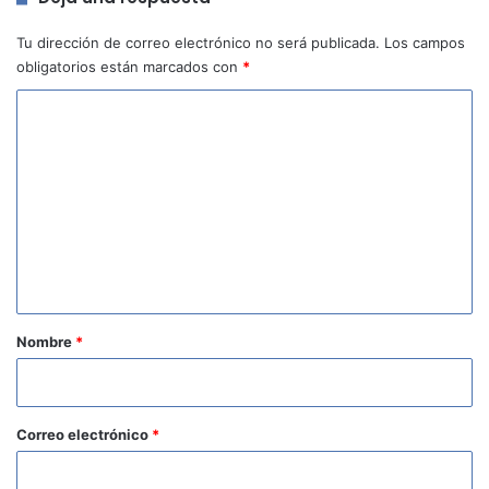
Tu dirección de correo electrónico no será publicada.
Los campos
obligatorios están marcados con
*
C
o
m
e
n
t
a
r
Nombre
*
i
o
*
Correo electrónico
*