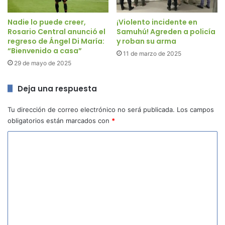
Nadie lo puede creer,
¡Violento incidente en
Rosario Central anunció el
Samuhú! Agreden a policía
regreso de Ángel Di María:
y roban su arma
“Bienvenido a casa”
11 de marzo de 2025
29 de mayo de 2025
Deja una respuesta
Tu dirección de correo electrónico no será publicada.
Los campos
obligatorios están marcados con
*
C
o
m
e
n
t