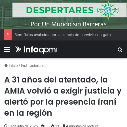
Beneficios avalados por la ciencia de convivir con gatos
Menú
B
Inicio
/
Institucionales
A 31 años del atentado, la
AMIA volvió a exigir justicia y
alertó por la presencia iraní
en la región
18 de julio de 2025
0
13
4 minutos de lectura