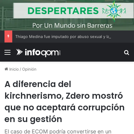
Thiago Medina fue imputado por abuso sexual y la causa continúa bajo investigación judicial
Menú
B
Inicio
/
Opinión
A diferencia del
kirchnerismo, Zdero mostró
que no aceptará corrupción
en su gestión
El caso de ECOM podría convertirse en un