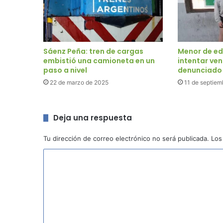
Sáenz Peña: tren de cargas
Menor de e
embistió una camioneta en un
intentar ven
paso a nivel
denunciado 
22 de marzo de 2025
11 de septiem
Deja una respuesta
Tu dirección de correo electrónico no será publicada.
Los
C
o
m
e
n