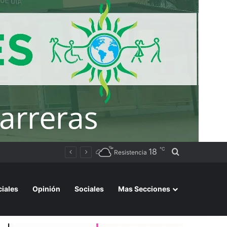
℃
18
Buscar por
San Martín: secuestraron cigarrillos de contrabando valuados en más de $1,9 millones durante un control vial
Resistencia
ciales
Opinión
Sociales
Mas Secciones