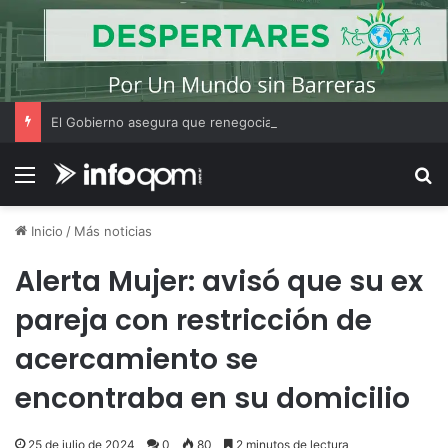
El Gobierno asegura que renegociará la concesión de los principales aeropuertos del país
Menú
B
Inicio
/
Más noticias
Alerta Mujer: avisó que su ex
pareja con restricción de
acercamiento se
encontraba en su domicilio
25 de julio de 2024
0
80
2 minutos de lectura