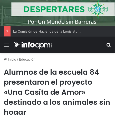
La Comisión de Hacienda de la Legislatura realizó su reunión ordinaria Nº18
Menú
B
Inicio
/
Educación
Alumnos de la escuela 84
presentaron el proyecto
«Una Casita de Amor»
destinado a los animales sin
hogar