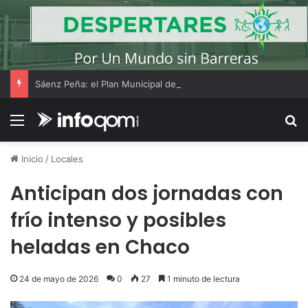
Sáenz Peña: el Plan Municipal de Lectura acercó libros y actividades al merendero Pancita Feliz del barrio Belgrano
Menú
B
Inicio
/
Locales
Anticipan dos jornadas con
frío intenso y posibles
heladas en Chaco
24 de mayo de 2026
0
27
1 minuto de lectura