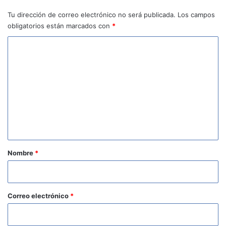
Tu dirección de correo electrónico no será publicada.
Los campos
obligatorios están marcados con
*
C
o
m
e
n
t
a
r
Nombre
*
i
o
*
Correo electrónico
*