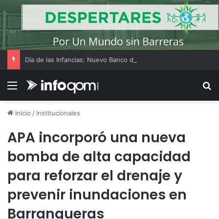
Día de las Infancias: Nuevo Banco del Chaco lanza promociones con Tarjeta Tuya y billetera digital
Menú
B
Inicio
/
Institucionales
APA incorporó una nueva
bomba de alta capacidad
para reforzar el drenaje y
prevenir inundaciones en
Barranqueras