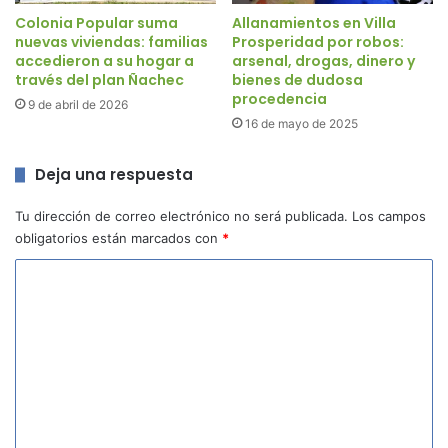
Colonia Popular suma
Allanamientos en Villa
nuevas viviendas: familias
Prosperidad por robos:
accedieron a su hogar a
arsenal, drogas, dinero y
través del plan Ñachec
bienes de dudosa
procedencia
9 de abril de 2026
16 de mayo de 2025
Deja una respuesta
Tu dirección de correo electrónico no será publicada.
Los campos
obligatorios están marcados con
*
C
o
m
e
n
t