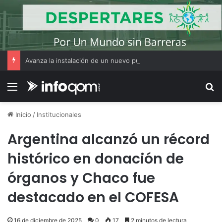
Avanza la instalación de un nuevo puesto policial en el ex Campo Zampa para reforzar la seguridad en la zona sur de Resistencia
Menú
B
Inicio
/
Institucionales
Argentina alcanzó un récord
histórico en donación de
órganos y Chaco fue
destacado en el COFESA
16 de diciembre de 2025
0
17
2 minutos de lectura