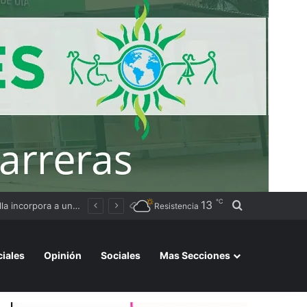
℃
13
Buscar por
Causa Insaurralde-Cirio: la Justicia desestimó los videos de los dólares por fallas en la cadena de custodia
Resistencia
ciales
Opinión
Sociales
Mas Secciones