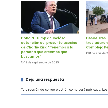
Donald Trump anunció la
Desde Tres I
detención del presunto asesino
trasladaron
de Charlie Kirk: “Tenemos a la
Complejo Pe
persona que creemos que
8 de abril de 
buscamos”
12 de septiembre de 2025
Deja una respuesta
Tu dirección de correo electrónico no será publicada.
Los
C
o