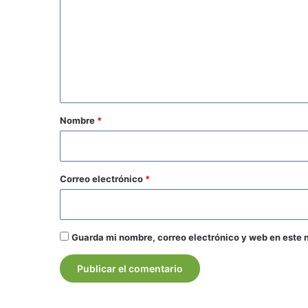
m
e
n
t
a
r
Nombre
*
i
o
*
Correo electrónico
*
Guarda mi nombre, correo electrónico y web en este 