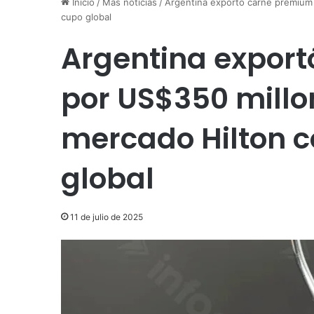
Inicio
/
Más noticias
/
Argentina exportó carne premium 
cupo global
Argentina expor
por US$350 millon
mercado Hilton c
global
11 de julio de 2025