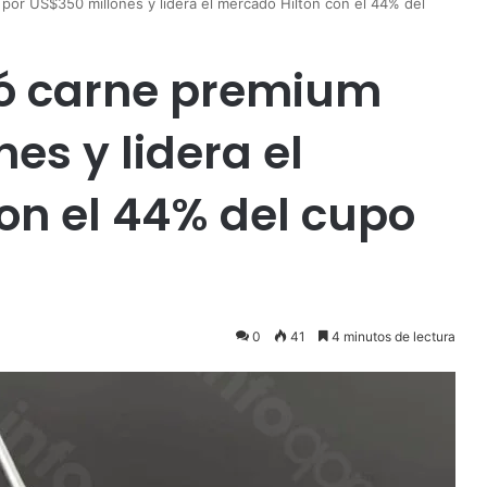
por US$350 millones y lidera el mercado Hilton con el 44% del
tó carne premium
es y lidera el
on el 44% del cupo
0
41
4 minutos de lectura