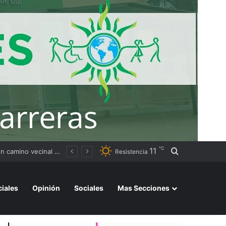
℃
11
Buscar por
to
Resistencia
ciales
Opinión
Sociales
Mas Secciones