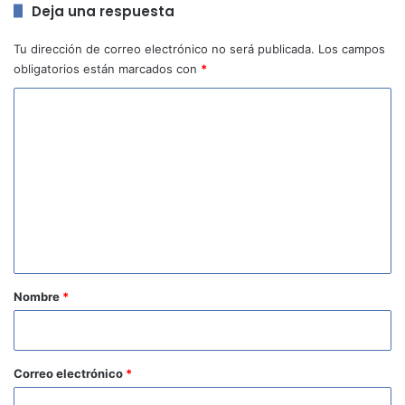
Deja una respuesta
Tu dirección de correo electrónico no será publicada.
Los campos
obligatorios están marcados con
*
C
o
m
e
n
t
a
r
Nombre
*
i
o
*
Correo electrónico
*