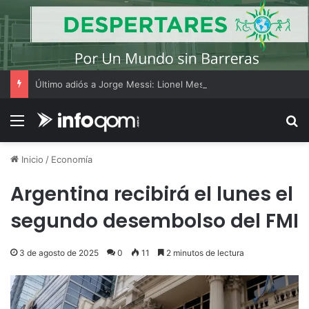
Último adiós a Jorge Messi: Lionel Messi llegó a Rosario y los hinchas dejaron mensajes de apoyo
Menú
B
Inicio
/
Economía
Argentina recibirá el lunes el
segundo desembolso del FMI
3 de agosto de 2025
0
11
2 minutos de lectura