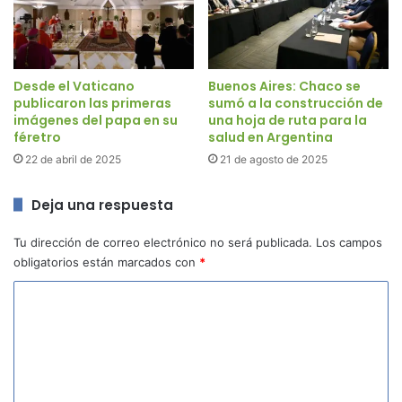
Desde el Vaticano
Buenos Aires: Chaco se
publicaron las primeras
sumó a la construcción de
imágenes del papa en su
una hoja de ruta para la
féretro
salud en Argentina
22 de abril de 2025
21 de agosto de 2025
Deja una respuesta
Tu dirección de correo electrónico no será publicada.
Los campos
obligatorios están marcados con
*
C
o
m
e
n