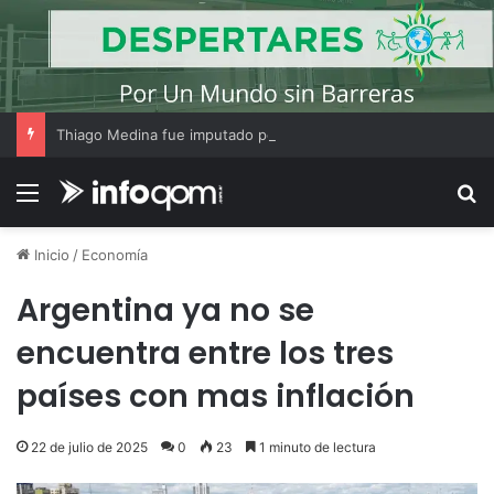
Thiago Medina fue imputado por abuso sexual y la causa continúa bajo investigación judicial
Menú
B
Inicio
/
Economía
Argentina ya no se
encuentra entre los tres
países con mas inflación
22 de julio de 2025
0
23
1 minuto de lectura