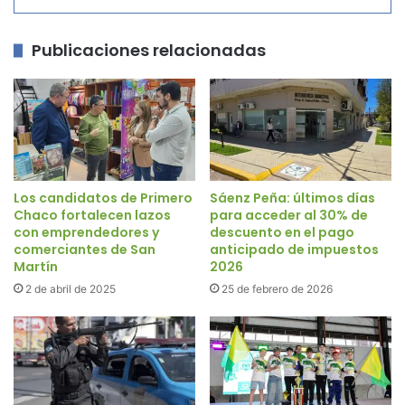
Publicaciones relacionadas
Los candidatos de Primero
Sáenz Peña: últimos días
Chaco fortalecen lazos
para acceder al 30% de
con emprendedores y
descuento en el pago
comerciantes de San
anticipado de impuestos
Martín
2026
2 de abril de 2025
25 de febrero de 2026