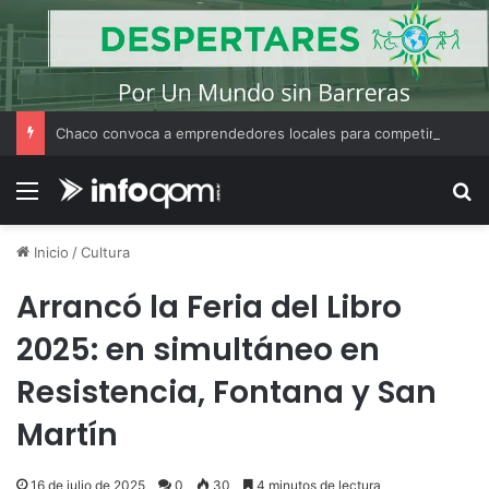
Chaco convoca a emprendedores locales para competir en «Emprendimiento Argentino 2026»
Menú
B
Inicio
/
Cultura
Arrancó la Feria del Libro
2025: en simultáneo en
Resistencia, Fontana y San
Martín
16 de julio de 2025
0
30
4 minutos de lectura