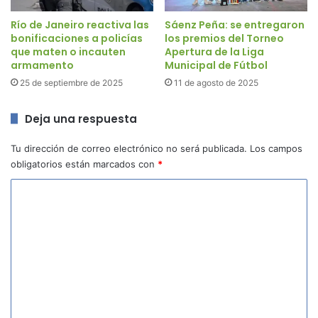
Río de Janeiro reactiva las
Sáenz Peña: se entregaron
bonificaciones a policías
los premios del Torneo
que maten o incauten
Apertura de la Liga
armamento
Municipal de Fútbol
25 de septiembre de 2025
11 de agosto de 2025
Deja una respuesta
Tu dirección de correo electrónico no será publicada.
Los campos
obligatorios están marcados con
*
C
o
m
e
n
t
a