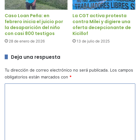
Caso Loan Peña: en
La CGT activa protesta
febrero inicia el juicio por
contra Milei y digiere una
la desaparición del niño
oferta decepcionante de
con casi 800 testigos
Kicillof
28 de enero de 2026
13 de julio de 2025
Deja una respuesta
Tu dirección de correo electrónico no será publicada.
Los campos
obligatorios están marcados con
*
C
o
m
e
n
t