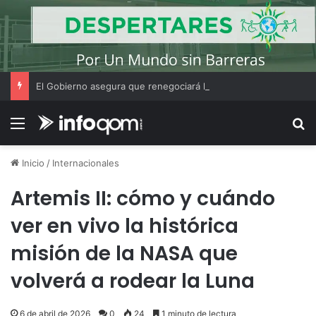
El Gobierno asegura que renegociará la concesión de los principales aeropuertos del país
Menú
B
Inicio
/
Internacionales
Artemis II: cómo y cuándo
ver en vivo la histórica
misión de la NASA que
volverá a rodear la Luna
6 de abril de 2026
0
24
1 minuto de lectura