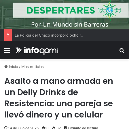
La Policía del Chaco incorporó ocho nuevos agentes tras un curso de actualización
Menú
B
Inicio
/
Más noticias
Asalto a mano armada en
un Delly Drinks de
Resistencia: una pareja se
llevó dinero y un celular
14 de julio de 2025
0
32
1 minuto de lectura