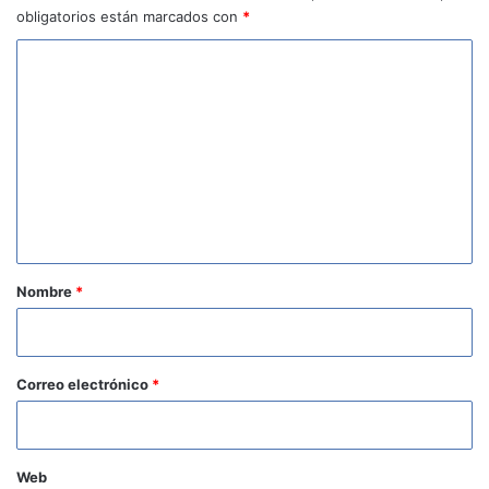
obligatorios están marcados con
*
C
o
m
e
n
t
a
r
Nombre
*
i
o
*
Correo electrónico
*
Web