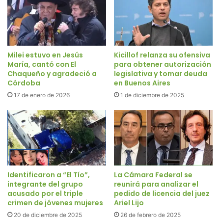
Milei estuvo en Jesús
Kicillof relanza su ofensiva
María, cantó con El
para obtener autorización
Chaqueño y agradeció a
legislativa y tomar deuda
Córdoba
en Buenos Aires
17 de enero de 2026
1 de diciembre de 2025
Identificaron a “El Tío”,
La Cámara Federal se
integrante del grupo
reunirá para analizar el
acusado por el triple
pedido de licencia del juez
crimen de jóvenes mujeres
Ariel Lijo
20 de diciembre de 2025
26 de febrero de 2025