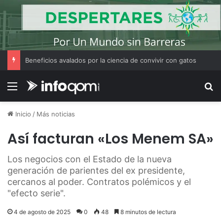
Beneficios avalados por la ciencia de convivir con gatos
Menú
B
Inicio
/
Más noticias
Así facturan «Los Menem SA»
Los negocios con el Estado de la nueva
generación de parientes del ex presidente,
cercanos al poder. Contratos polémicos y el
"efecto serie".
4 de agosto de 2025
0
48
8 minutos de lectura