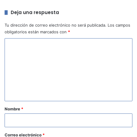
Deja una respuesta
Tu dirección de correo electrónico no será publicada.
Los campos
obligatorios están marcados con
*
C
o
m
e
n
t
a
r
Nombre
*
i
o
*
Correo electrónico
*