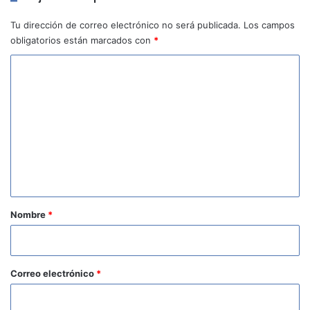
Tu dirección de correo electrónico no será publicada.
Los campos
obligatorios están marcados con
*
C
o
m
e
n
t
a
r
Nombre
*
i
o
*
Correo electrónico
*