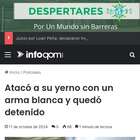
Juicio por Loan Peña: declararon tres testigos y «El Americano» Soria amplió su indagatoria
Menú
B
Inicio
/
Policiales
Atacó a su yerno con un
arma blanca y quedó
detenido
11 de octubre de 2024
0
68
1 minuto de lectura