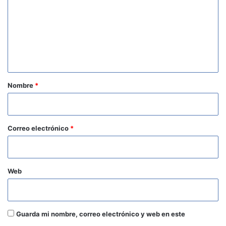
m
e
n
t
a
r
Nombre
*
i
o
*
Correo electrónico
*
Web
Guarda mi nombre, correo electrónico y web en este