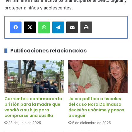
herramienta más efectiva para anticiparse al delito digital y
proteger a niños y adolescentes.
WhatsApp
Telegram
Compartir por correo electrónico
Imprimir
Publicaciones relacionadas
Corrientes: confirmaron la
Juicio político a fiscales
prisión para la madre que
del caso Nora Dalmasso:
vendió a su hija para
decisión unánime y pasos
comprarse una casilla
a seguir
23 de junio de 2025
5 de diciembre de 2025