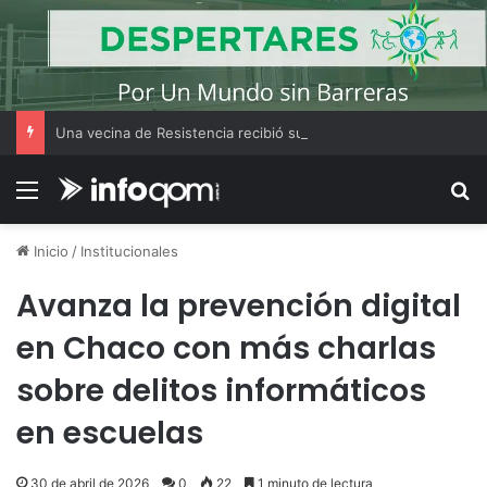
Una vecina de Resistencia recibió su primer auto tras ganar el Volkswagen Tera 0 km del Bono Bienal
Menú
B
Inicio
/
Institucionales
Avanza la prevención digital
en Chaco con más charlas
sobre delitos informáticos
en escuelas
30 de abril de 2026
0
22
1 minuto de lectura