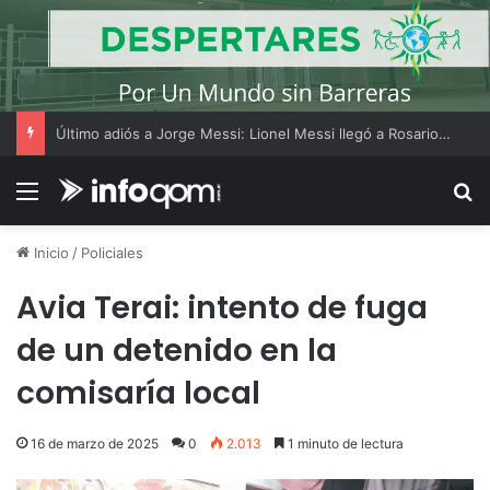
Último adiós a Jorge Messi: Lionel Messi llegó a Rosario y los hinchas dejaron mensajes de apoyo
Menú
B
Inicio
/
Policiales
Avia Terai: intento de fuga
de un detenido en la
comisaría local
16 de marzo de 2025
0
2.013
1 minuto de lectura