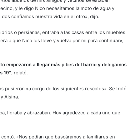
: «los abuelos de mis amigos y vecinos se estaban
vecino, y le digo Nico necesitamos la moto de agua y
dos confiamos nuestra vida en el otro», dijo.
idrios o persianas, entraba a las casas entre los muebles
era a que Nico los lleve y vuelva por mi para continuar»,
ato empezaron a llegar más pibes del barrio y delegamos
as 19″
, relató.
los pusieron «a cargo de los siguientes rescates». Se trató
y Alsina.
aba, lloraba y abrazaban. Hoy agradezco a cada uno que
 contó. «Nos pedían que buscáramos a familiares en