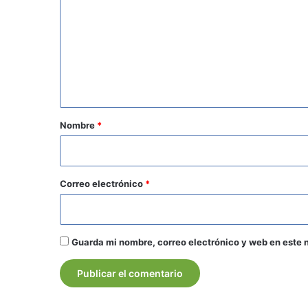
m
e
n
t
a
r
Nombre
*
i
o
*
Correo electrónico
*
Guarda mi nombre, correo electrónico y web en este 