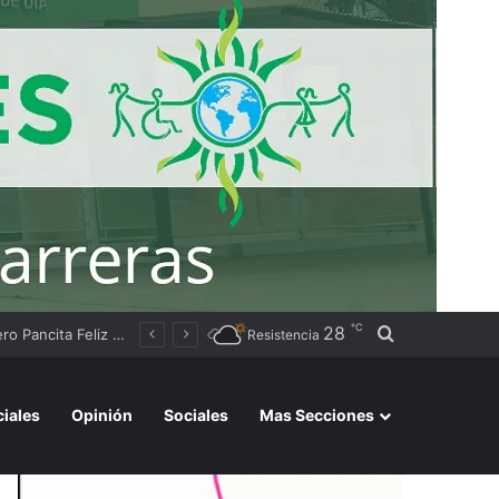
℃
28
Buscar por
 los registren
Resistencia
ciales
Opinión
Sociales
Mas Secciones