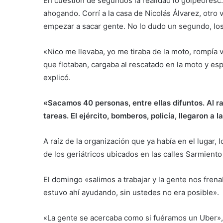
En cuestión de segundos la realidad lo golpeóresc
ahogando. Corrí a la casa de Nicolás Álvarez, otro 
empezar a sacar gente. No lo dudo un segundo, los 
«Nico me llevaba, yo me tiraba de la moto, rompía v
que flotaban, cargaba al rescatado en la moto y esp
explicó.
«Sacamos 40 personas, entre ellas difuntos. Al r
tareas. El ejército, bomberos, policía, llegaron a l
A raíz de la organización que ya había en el lugar, 
de los geriátricos ubicados en las calles Sarmiento 
El domingo «salimos a trabajar y la gente nos fren
estuvo ahí ayudando, sin ustedes no era posible».
«La gente se acercaba como si fuéramos un Uber»,