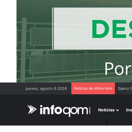
jueves, agosto 6 2026
Noticias de última hora
Un muni
Noticias
In
Inicio
/
Nacionales
/
Bahía Blanca: dos amigos con una 