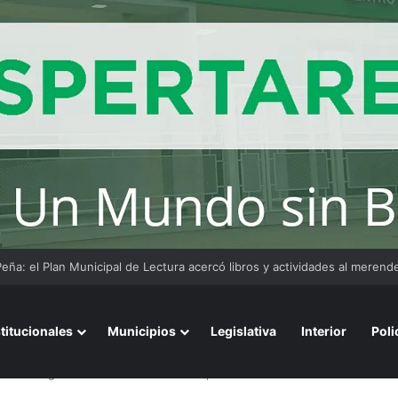
cipio aprobó el “DNI” para perros y gatos: habrá multas para quienes no
stitucionales
Municipios
Legislativa
Interior
Poli
moto de agua rescataron a mas de 40 personas