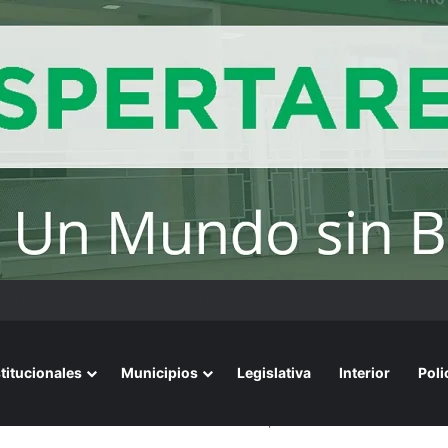
ensaje del arzobispo de Buenos Aires en la misa de San Cayetano
stitucionales
Municipios
Legislativa
Interior
Poli
ercanía en tu barrio: acciones concretas para el barrio San