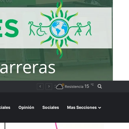
℃
15
Buscar por
Resistencia
ciales
Opinión
Sociales
Mas Secciones