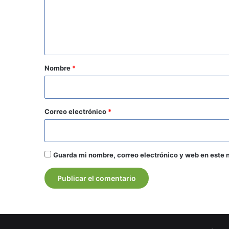
e
n
t
a
r
Nombre
*
i
o
*
Correo electrónico
*
Guarda mi nombre, correo electrónico y web en este 