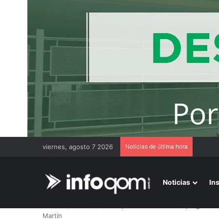
viernes, agosto 7 2026
Noticias de última hora
Duro m
Noticias
In
Inicio
/
Locales
/
Barranqueras avanza con el programa +C
Martín