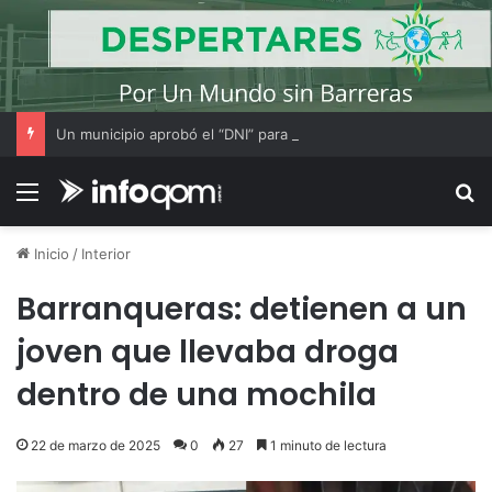
Un municipio aprobó el “DNI” para perros y gatos: habrá multas para quienes no los registren
Menú
B
Inicio
/
Interior
Barranqueras: detienen a un
joven que llevaba droga
dentro de una mochila
22 de marzo de 2025
0
27
1 minuto de lectura