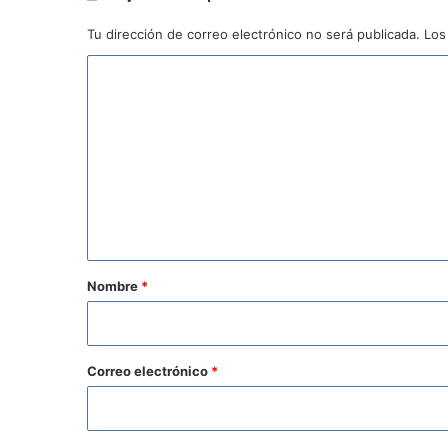
Tu dirección de correo electrónico no será publicada.
Los
C
o
m
e
n
t
a
r
Nombre
*
i
o
*
Correo electrónico
*