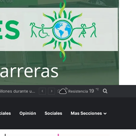
℃
19
Buscar por
Patricio Sabadini juró como fiscal general federal de Resistencia y asumirá un nuevo rol en el Chaco
Resistencia
ciales
Opinión
Sociales
Mas Secciones