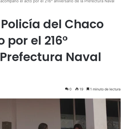
 acompañó el acto por el 216° aniversario de la Prefectura Naval
Policía del Chaco
 por el 216°
 Prefectura Naval
0
19
1 minuto de lectura