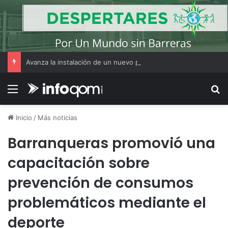
Avanza la instalación de un nuevo puesto policial en el ex Campo Zampa para reforzar la seguridad en la zona sur de Resistencia
Menú
B
Inicio
/
Más noticias
Barranqueras promovió una
capacitación sobre
prevención de consumos
problemáticos mediante el
deporte