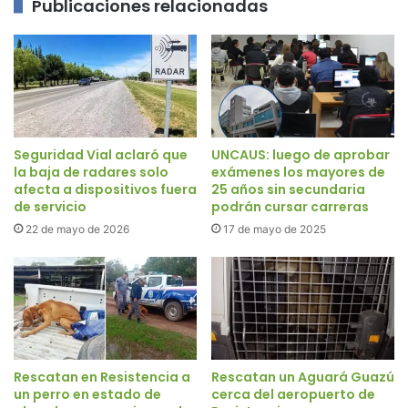
Publicaciones relacionadas
Seguridad Vial aclaró que
UNCAUS: luego de aprobar
la baja de radares solo
exámenes los mayores de
afecta a dispositivos fuera
25 años sin secundaria
de servicio
podrán cursar carreras
22 de mayo de 2026
17 de mayo de 2025
Rescatan en Resistencia a
Rescatan un Aguará Guazú
un perro en estado de
cerca del aeropuerto de