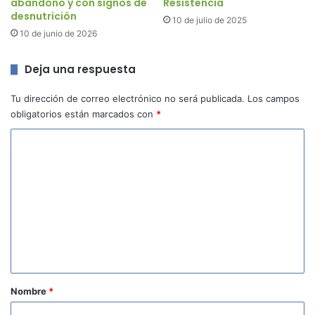
abandono y con signos de
Resistencia
desnutrición
10 de julio de 2025
10 de junio de 2026
Deja una respuesta
Tu dirección de correo electrónico no será publicada.
Los campos
obligatorios están marcados con
*
C
o
m
e
n
t
a
r
Nombre
*
i