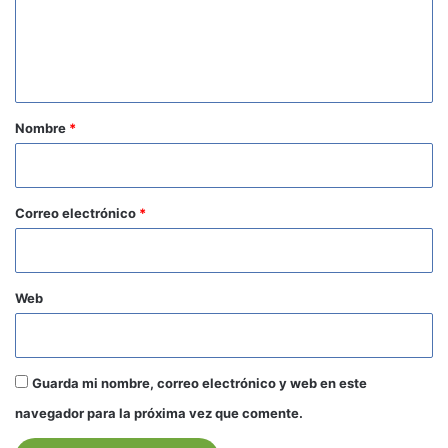
e
n
t
a
r
Nombre
*
i
o
*
Correo electrónico
*
Web
Guarda mi nombre, correo electrónico y web en este
navegador para la próxima vez que comente.