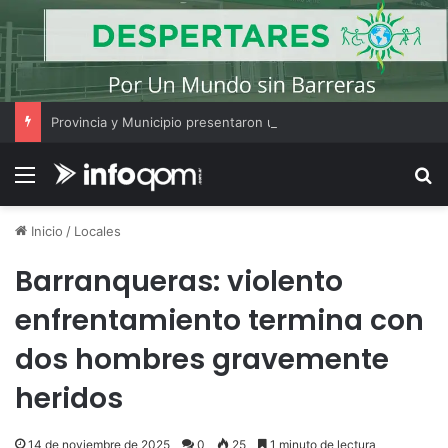
Provincia y Municipio presentaron una agenda con 13 actividades para celebrar el Mes de los Niños en Resistencia
Menú
B
Inicio
/
Locales
Barranqueras: violento
enfrentamiento termina con
dos hombres gravemente
heridos
14 de noviembre de 2025
0
25
1 minuto de lectura