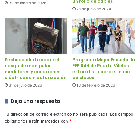
un rollo de cables
30 de marzo de 2026
26 de junio de 2024
Secheep alertó sobre el
Programa Mejor Escuela: la
riesgo de manipular
EEP 848 de Puerto Vilelas
medidores y conexiones
estará lista para el inicio
eléctricas sin autorización
de clases
31 de julio de 2026
13 de febrero de 2026
Deja una respuesta
Tu dirección de correo electrónico no será publicada.
Los campos
obligatorios están marcados con
*
C