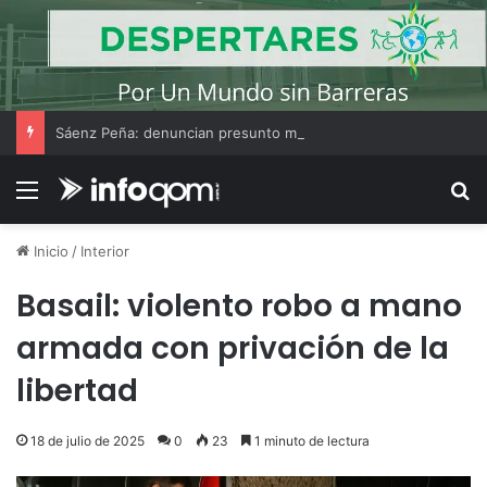
Sáenz Peña: denuncian presunto maltrato y manejo irregular de los bienes de una adulta mayor de 76 años
Menú
B
Inicio
/
Interior
Basail: violento robo a mano
armada con privación de la
libertad
18 de julio de 2025
0
23
1 minuto de lectura