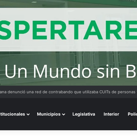
 Medina fue imputado por abuso sexual y la causa continúa bajo investig
stitucionales
Municipios
Legislativa
Interior
Poli