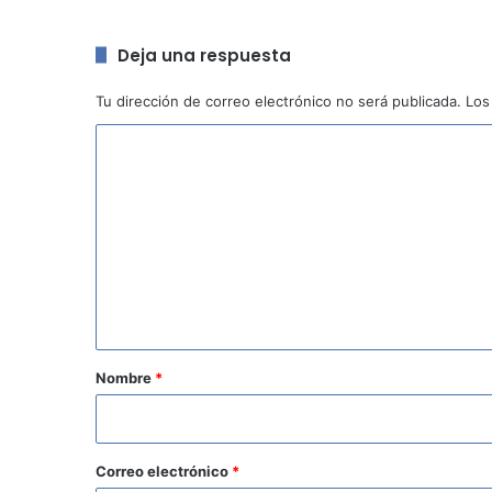
Deja una respuesta
Tu dirección de correo electrónico no será publicada.
Los
C
o
m
e
n
t
a
r
Nombre
*
i
o
*
Correo electrónico
*