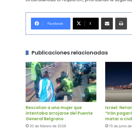
Compartir por correo electrónico
Imprimir
Facebook
X
Publicaciones relacionadas
Rescatan a una mujer que
Israel: Net
intentaba arrojarse del Puente
“Irán pagará
General Belgrano
matar a civi
20 de febrero de 2026
15 de junio d