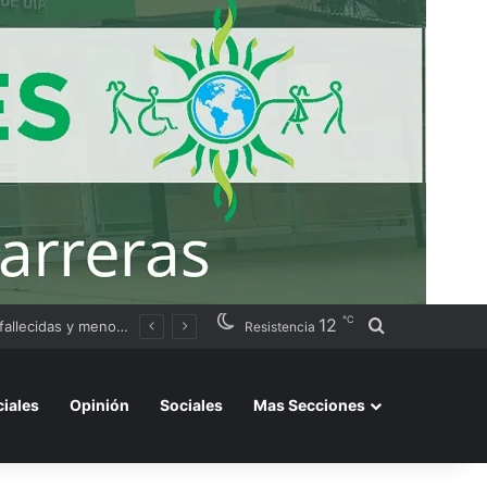
℃
12
Buscar por
ación judicial
Resistencia
ciales
Opinión
Sociales
Mas Secciones