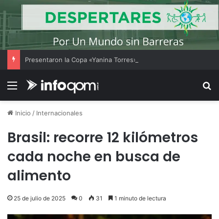
Presentaron la Copa «Yanina Torres», un torneo gratuito de fútbol femenino amateur en el Jaime Zapata
Menú
B
Inicio
/
Internacionales
Brasil: recorre 12 kilómetros
cada noche en busca de
alimento
25 de julio de 2025
0
31
1 minuto de lectura