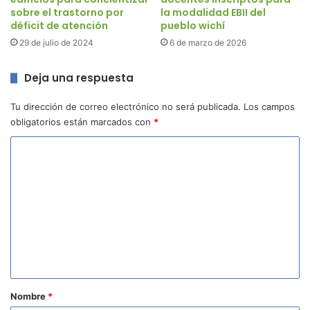
sobre el trastorno por
la modalidad EBII del
déficit de atención
pueblo wichí
29 de julio de 2024
6 de marzo de 2026
Deja una respuesta
Tu dirección de correo electrónico no será publicada.
Los campos
obligatorios están marcados con
*
C
o
m
e
n
t
a
r
Nombre
*