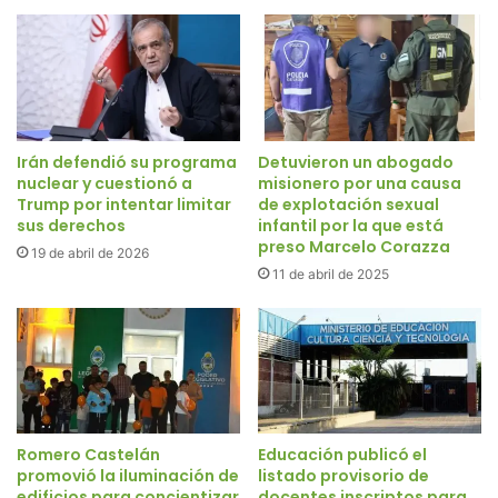
Irán defendió su programa
Detuvieron un abogado
nuclear y cuestionó a
misionero por una causa
Trump por intentar limitar
de explotación sexual
sus derechos
infantil por la que está
preso Marcelo Corazza
19 de abril de 2026
11 de abril de 2025
Romero Castelán
Educación publicó el
promovió la iluminación de
listado provisorio de
edificios para concientizar
docentes inscriptos para