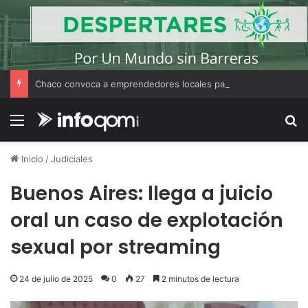
Chaco convoca a emprendedores locales para competir en «Emprendimiento Argentino 2026»
Menú
B
Inicio
/
Judiciales
Buenos Aires: llega a juicio
oral un caso de explotación
sexual por streaming
24 de julio de 2025
0
27
2 minutos de lectura