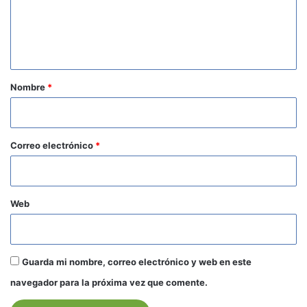
e
n
t
a
r
Nombre
*
i
o
*
Correo electrónico
*
Web
Guarda mi nombre, correo electrónico y web en este
navegador para la próxima vez que comente.