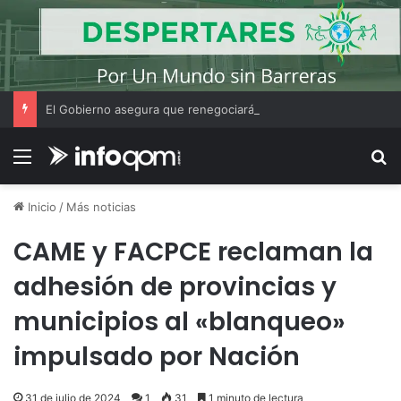
El Gobierno asegura que renegociará la concesión de los principales aeropuertos del país
Menú
B
Inicio
/
Más noticias
CAME y FACPCE reclaman la
adhesión de provincias y
municipios al «blanqueo»
impulsado por Nación
31 de julio de 2024
1
31
1 minuto de lectura