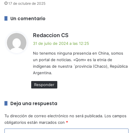
17 de octubre de 2025
Un comentario
d
Redaccion CS
i
31 de julio de 2024 a las 12:25
c
No tenemos ninguna presencia en China, somos
e
un portal de noticias. «Qom» es la etnia de
:
indígenas de nuestra ´provincia (Chaco), República
Argentina.
Responder
Deja una respuesta
Tu dirección de correo electrónico no será publicada.
Los campos
obligatorios están marcados con
*
C