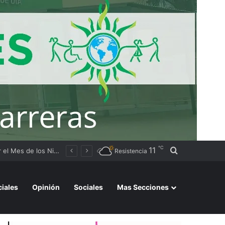
℃
11
Buscar por
Megaoperativo por presunto lavado de activos en Chaco: cinco detenidos y 18 allanamientos a gimnasios, concesionarias y un hotel
Resistencia
ciales
Opinión
Sociales
Mas Secciones