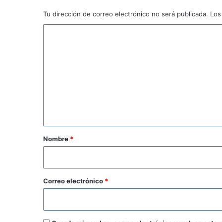
Tu dirección de correo electrónico no será publicada.
Los
C
o
m
e
n
t
a
r
Nombre
*
i
o
*
Correo electrónico
*