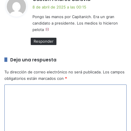
i
8 de abril de 2025 a las 00:15
c
Pongo las manos por Capitanich. Era un gran
e
candidato a presidente. Los medios lo hicieron
:
pelota
Responder
Deja una respuesta
Tu dirección de correo electrónico no será publicada.
Los campos
obligatorios están marcados con
*
C
o
m
e
n