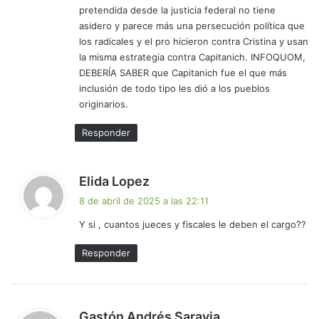
pretendida desde la justicia federal no tiene
:
asidero y parece más una persecución política que
los radicales y el pro hicieron contra Cristina y usan
la misma estrategia contra Capitanich. INFOQUOM,
DEBERÍA SABER que Capitanich fue el que más
inclusión de todo tipo les dió a los pueblos
originarios.
Responder
d
Elida Lopez
i
8 de abril de 2025 a las 22:11
c
Y si , cuantos jueces y fiscales le deben el cargo??
e
:
Responder
d
Gastón Andrés Saravia