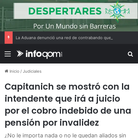
La Aduana denunció una red de contrabando que utilizaba CUITs de personas fallecidas y menores de edad
Menú
B
Inicio
/
Judiciales
Capitanich se mostró con la
intendente que irá a juicio
por el cobro indebido de una
pensión por invalidez
¿No le importa nada o no le quedan aliados sin