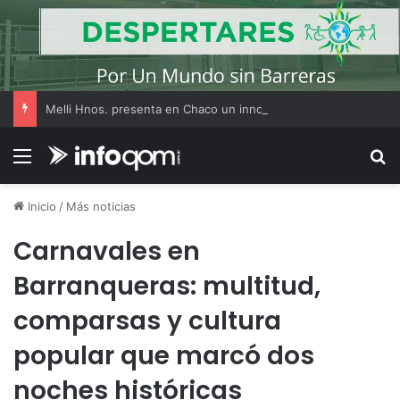
Melli Hnos. presenta en Chaco un innovador sistema constructivo en madera que busca transformar la industria
Menú
B
Inicio
/
Más noticias
Carnavales en
Barranqueras: multitud,
comparsas y cultura
popular que marcó dos
noches históricas