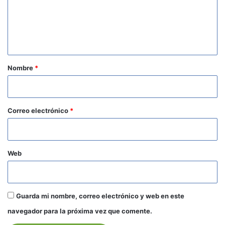
e
n
t
a
r
Nombre
*
i
o
*
Correo electrónico
*
Web
Guarda mi nombre, correo electrónico y web en este
navegador para la próxima vez que comente.