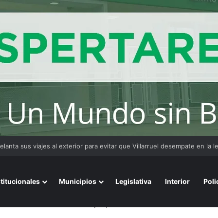
ncia se prepara para honrar a San Cayetano con misas y colecta solidari
stitucionales
Municipios
Legislativa
Interior
Poli
n al menos dos audiencias mas y la presencia de Gloria Romero