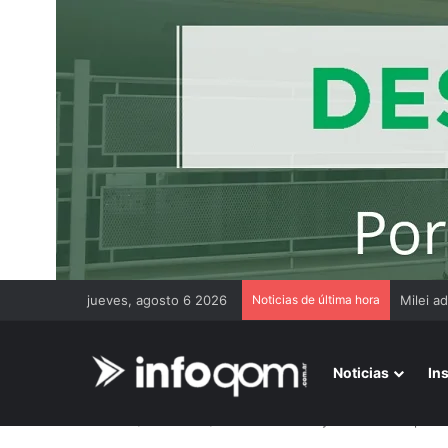
jueves, agosto 6 2026
Noticias de última hora
Resiste
Noticias
In
Inicio
/
Judiciales
/
Caso Cecilia Strzyzowski: se espera