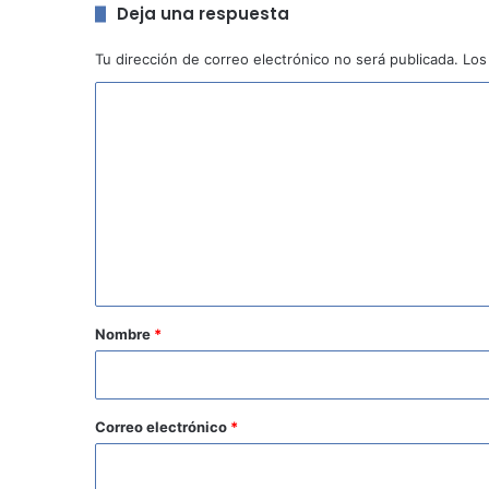
Deja una respuesta
Tu dirección de correo electrónico no será publicada.
Los
C
o
m
e
n
t
a
r
Nombre
*
i
o
*
Correo electrónico
*