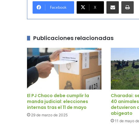
Compartir por correo electrónico
Imprimir
Facebook
X
Publicaciones relacionadas
El PJ Chaco debe cumplir la
Charadai: s
manda judicial: elecciones
40 animales
internas tras el 11 de mayo
detuvieron 
abigeato
29 de marzo de 2025
11 de mayo d