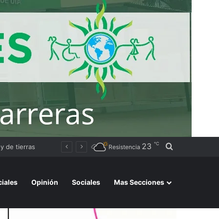
℃
23
Buscar por
a
Resistencia
ciales
Opinión
Sociales
Mas Secciones