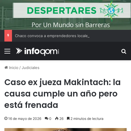
Chaco convoca a emprendedores locales para competir en «Emprendimiento Argentino 2026»
Menú
B
Inicio
/
Judiciales
Caso ex jueza Makintach: la
causa cumple un año pero
está frenada
16 de mayo de 2026
0
26
2 minutos de lectura