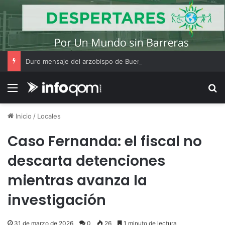
Duro mensaje del arzobispo de Buenos Aires en la misa de San Cayetano
Menú
B
Inicio
/
Locales
Caso Fernanda: el fiscal no
descarta detenciones
mientras avanza la
investigación
31 de marzo de 2026
0
26
1 minuto de lectura