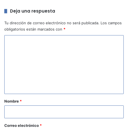
Deja una respuesta
Tu dirección de correo electrónico no será publicada.
Los campos
obligatorios están marcados con
*
C
o
m
e
n
t
a
r
Nombre
*
i
o
*
Correo electrónico
*