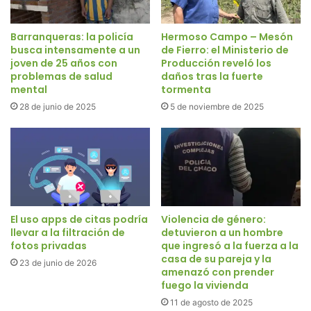
Barranqueras: la policía
Hermoso Campo – Mesón
busca intensamente a un
de Fierro: el Ministerio de
joven de 25 años con
Producción reveló los
problemas de salud
daños tras la fuerte
mental
tormenta
28 de junio de 2025
5 de noviembre de 2025
El uso apps de citas podría
Violencia de género:
llevar a la filtración de
detuvieron a un hombre
fotos privadas
que ingresó a la fuerza a la
casa de su pareja y la
23 de junio de 2026
amenazó con prender
fuego la vivienda
11 de agosto de 2025