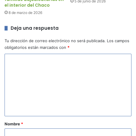
5 de junio de 2026
el interior del Chaco
8 de marzo de 2026
Deja una respuesta
Tu dirección de correo electrónico no será publicada.
Los campos
obligatorios están marcados con
*
C
o
m
e
n
t
a
r
Nombre
*
i