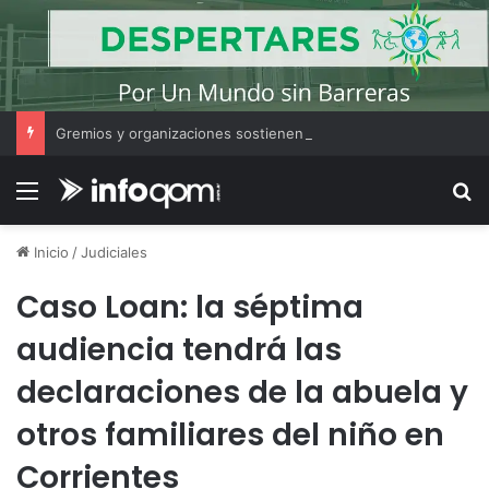
Gremios y organizaciones sostienen la marcha pese a los cambios en la Ley de Tierras
Menú
B
Inicio
/
Judiciales
Caso Loan: la séptima
audiencia tendrá las
declaraciones de la abuela y
otros familiares del niño en
Corrientes