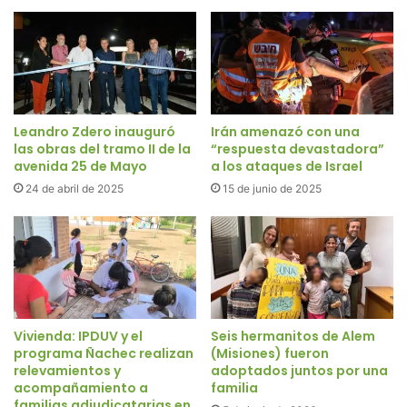
Leandro Zdero inauguró
Irán amenazó con una
las obras del tramo II de la
“respuesta devastadora”
avenida 25 de Mayo
a los ataques de Israel
24 de abril de 2025
15 de junio de 2025
Vivienda: IPDUV y el
Seis hermanitos de Alem
programa Ñachec realizan
(Misiones) fueron
relevamientos y
adoptados juntos por una
acompañamiento a
familia
familias adjudicatarias en