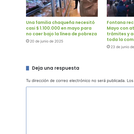
Una familia chaqueña necesitó
Fontana reci
casi $ 1.100.000 en mayo para
Mayo con at
no caer bajo la línea de pobreza
trámites y 
toda la co
20 de junio de 2025
23 de junio d
Deja una respuesta
Tu dirección de correo electrónico no será publicada.
Los
C
o
m
e
n