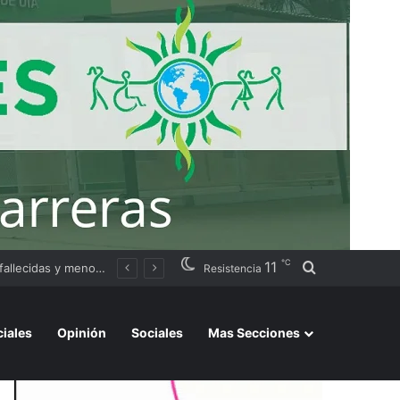
℃
11
Buscar por
ación judicial
Resistencia
ciales
Opinión
Sociales
Mas Secciones