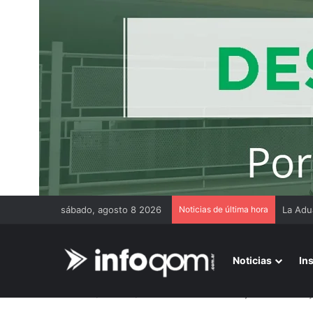
sábado, agosto 8 2026
Noticias de última hora
Thiago
Noticias
In
Inicio
/
Interior
/
Castelli: fallecieron dos jóvenes de 18