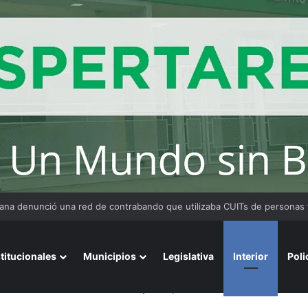
 Medina fue imputado por abuso sexual y la causa continúa bajo investig
stitucionales
Municipios
Legislativa
Interior
Poli
 y 20 años cuando realizaban trabajos de perforación